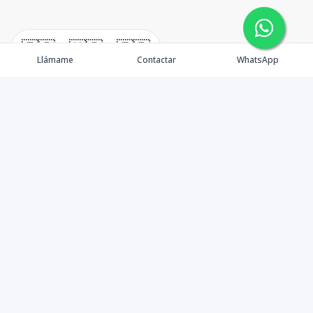
🇪🇸
🇺🇸
🇫🇷
Llámame
Contactar
WhatsApp
Agencia de Bienes Raíces en Santo Domingo dedicada a
la comercialización y gestión inmobiliaria.
Contáctanos
8299950441