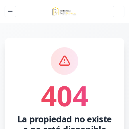
Toggle navigation menu
Toggl
404
La propiedad no existe